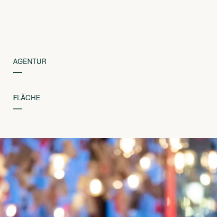
AGENTUR
––
FLÄCHE
––