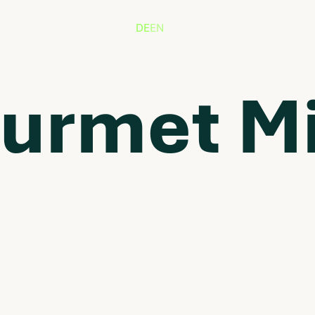
DE
EN
urmet M