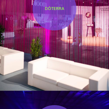
DŌTERRA