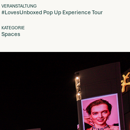
VERANSTALTUNG
#LovesUnboxed Pop Up Experience Tour
KATEGORIE
Spaces